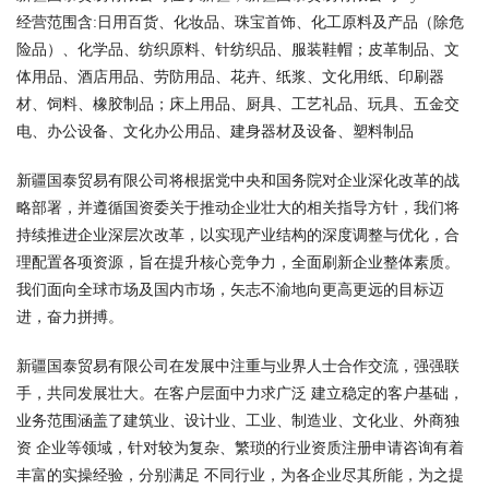
经营范围含:日用百货、化妆品、珠宝首饰、化工原料及产品（除危
险品）、化学品、纺织原料、针纺织品、服装鞋帽；皮革制品、文
体用品、酒店用品、劳防用品、花卉、纸浆、文化用纸、印刷器
材、饲料、橡胶制品；床上用品、厨具、工艺礼品、玩具、五金交
电、办公设备、文化办公用品、建身器材及设备、塑料制品
新疆国泰贸易有限公司将根据党中央和国务院对企业深化改革的战
略部署，并遵循国资委关于推动企业壮大的相关指导方针，我们将
持续推进企业深层次改革，以实现产业结构的深度调整与优化，合
理配置各项资源，旨在提升核心竞争力，全面刷新企业整体素质。
我们面向全球市场及国内市场，矢志不渝地向更高更远的目标迈
进，奋力拼搏。
新疆国泰贸易有限公司在发展中注重与业界人士合作交流，强强联
手，共同发展壮大。在客户层面中力求广泛 建立稳定的客户基础，
业务范围涵盖了建筑业、设计业、工业、制造业、文化业、外商独
资 企业等领域，针对较为复杂、繁琐的行业资质注册申请咨询有着
丰富的实操经验，分别满足 不同行业，为各企业尽其所能，为之提