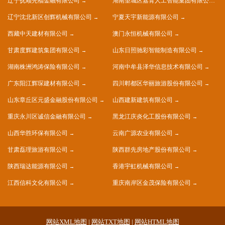
辽宁抚顺先福金融有限公司
湖南望城区嘉青人工智能集团有限公司
辽宁沈北新区创辉机械有限公司
宁夏天宇新能源有限公司
西藏中天建材有限公司
澳门永恒机械有限公司
甘肃度辉建筑集团有限公司
山东日照驰彩智能制造有限公司
湖南株洲鸿涛保险有限公司
河南中牟县泽华信息技术有限公司
广东阳江辉琛建材有限公司
四川郫都区华丽旅游股份有限公司
山东章丘区元盛金融股份有限公司
山西建新建筑有限公司
重庆永川区诚信金融有限公司
黑龙江庆炎化工股份有限公司
山西华胜环保有限公司
云南广源农业有限公司
甘肃磊理旅游有限公司
陕西群先房地产股份有限公司
陕西瑞达能源有限公司
香港宇虹机械有限公司
江西信科文化有限公司
重庆南岸区金茂保险有限公司
网站XML地图
|
网站TXT地图
|
网站HTML地图